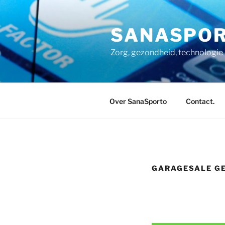
Ga
naar
SANASPO
de
inhoud
Zorg, gezondheid, technologie 
Over SanaSporto
Contact.
GARAGESALE G